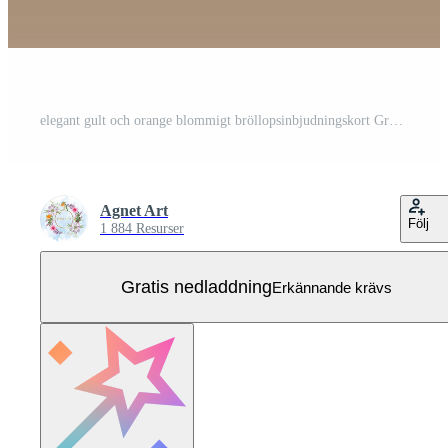
elegant gult och orange blommigt bröllopsinbjudningskort Gratis Vektor
Agnet Art
Följ
1 884 Resurser
Gratis nedladdning
Erkännande krävs