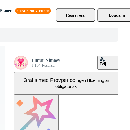
Planer
Registrera
Logga in
Timur Nimaev
Följ
1 164 Resurser
Gratis med Provperiod
Ingen tilldelning är
obligatorisk