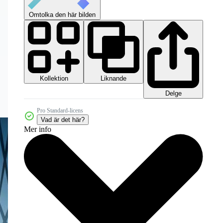
Omtolka den här bilden
Kollektion
Liknande
Delge
Pro Standard-licens
Vad är det här?
Mer info