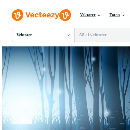
Vektorer
Foton
Vektorer
Alla Bilder
Foton
PNGs
PSDs
SVGs
Mallar
Vektorer
Videor
Rörlig grafik
Redaktionella Bilder
Redaktionella Evenemang