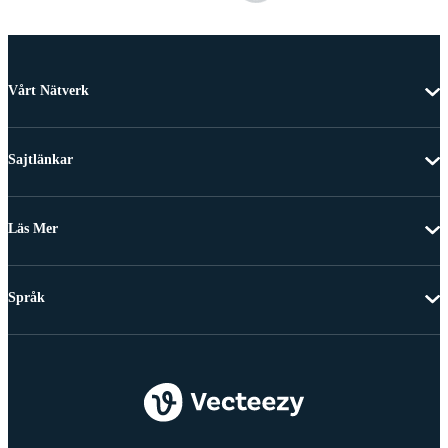
Vårt Nätverk
Sajtlänkar
Läs Mer
Språk