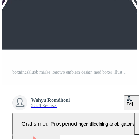
boxningsklubb märke logotyp emblem design med boxer illustration pack Pro Vektor och Pro SVG
Wahyu Romdhoni
Följ
5 328 Resurser
Gratis med Provperiod
Ingen tilldelning är obligatorisk