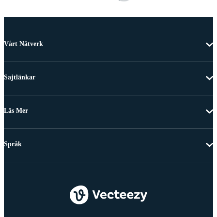
Vårt Nätverk
Sajtlänkar
Läs Mer
Språk