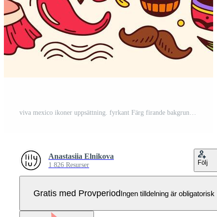
viva mexico ikoner uppsättning. fyrkant Färg firande bakgrund. baner och social media posta för mexikansk statlig Semester cinco de majonnäs. mexikansk arv och kultur. klotter illustration Pro Vektor
Anastasiia Elnikova
Följ
1 826 Resurser
Gratis med Provperiod
Ingen tilldelning är obligatorisk