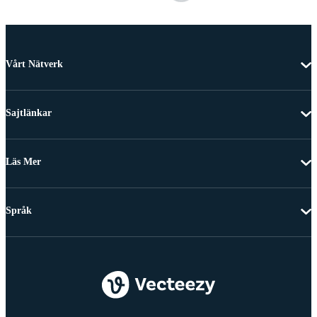
Vårt Nätverk
Sajtlänkar
Läs Mer
Språk