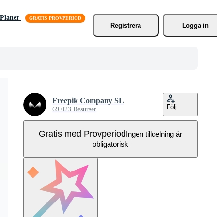
Planer
Registrera
Logga in
Freepik Company SL
Följ
69 023 Resurser
Gratis med Provperiod
Ingen tilldelning är
obligatorisk