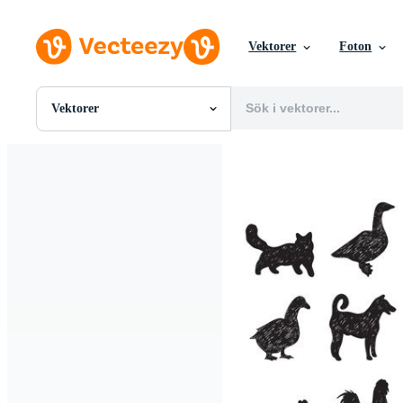
Vektorer
Foton
Vektorer
Alla Bilder
Foton
PNGs
PSDs
SVGs
Mallar
Vektorer
Videor
Rörlig grafik
Redaktionella Bilder
Redaktionella Evenemang