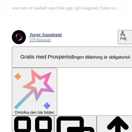
svart och vit baseboll caps falsk upp i grå bakgrund, främre och tillbaka eller annorlunda sidor. för branding och reklam. Pro Vektor
Jorge Ansotegui
Följ
379 Resurser
Gratis med Provperiod
Ingen tilldelning är obligatorisk
Omtolka den här bilden