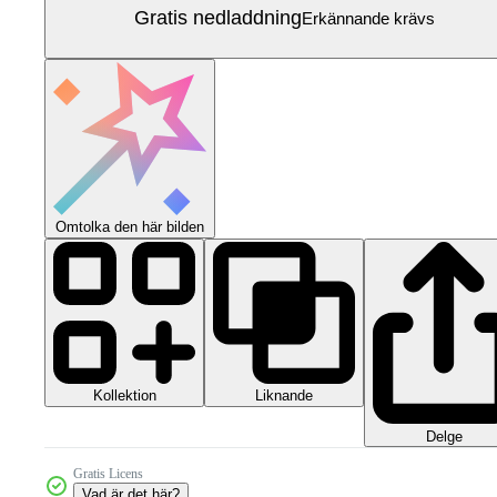
Gratis nedladdning
Erkännande krävs
Omtolka den här bilden
Kollektion
Liknande
Delge
Gratis Licens
Vad är det här?