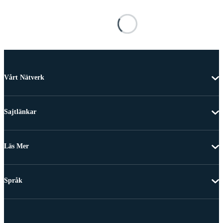
Vårt Nätverk
Sajtlänkar
Läs Mer
Språk