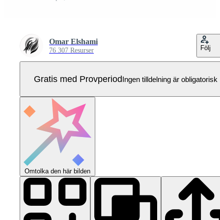
Omar Elshami
Följ
76 307 Resurser
Gratis med Provperiod
Ingen tilldelning är obligatorisk
Omtolka den här bilden