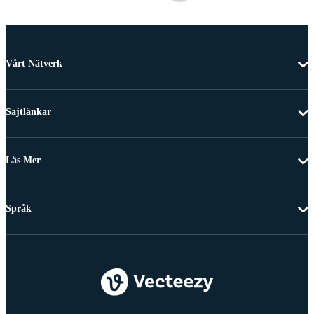
Vårt Nätverk
Sajtlänkar
Läs Mer
Språk