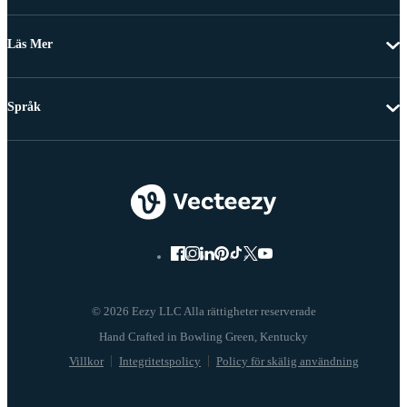
Läs Mer
Språk
© 2026 Eezy LLC Alla rättigheter reserverade
Villkor
Integritetspolicy
Policy för skälig användning