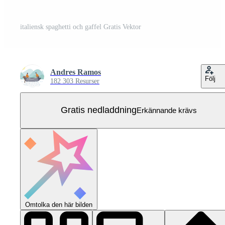
italiensk spaghetti och gaffel Gratis Vektor
Andres Ramos
Följ
182 303 Resurser
Gratis nedladdning
Erkännande krävs
Omtolka den här bilden