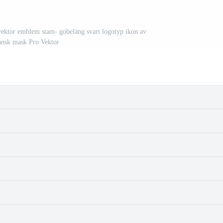
vektor emblem stam- gobeläng svart logotyp ikon av
ansk mask Pro Vektor