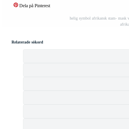
Dela på Pinterest
helig symbol afrikansk stam- mask 
afrik
Relaterade sökord