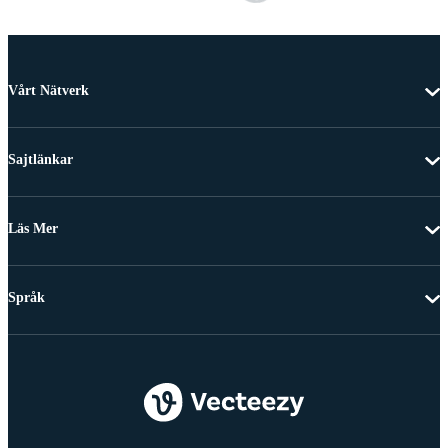
Vårt Nätverk
Sajtlänkar
Läs Mer
Språk