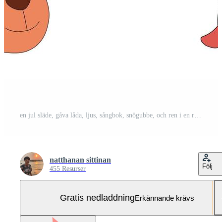
en jul släde, gåva låda, ljus, sångbok, snögubbe, och ren i en ritad för hand minimal xmas begrepp, vektor Gratis Vektor och Gratis SVG
natthanan sittinan
Följ
455 Resurser
Gratis nedladdning
Erkännande krävs