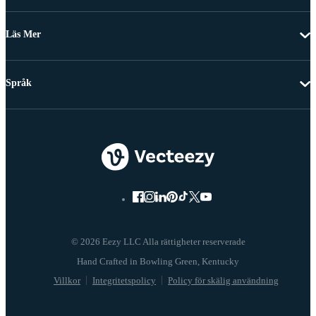
Läs Mer
Språk
© 2026 Eezy LLC Alla rättigheter reserverade
Villkor
Integritetspolicy
Policy för skälig användning