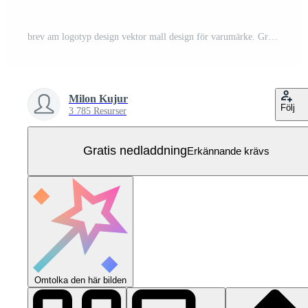
brev am logotyp design vektor mall design för varumärke. Gratis Vektor
Milon Kujur
Följ
3 785 Resurser
Gratis nedladdning
Erkännande krävs
Omtolka den här bilden