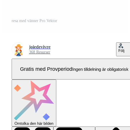
resa med vänner Pro Vektor
joiedevivre
Följ
368 Resurser
Gratis med Provperiod
Ingen tilldelning är obligatorisk
Omtolka den här bilden