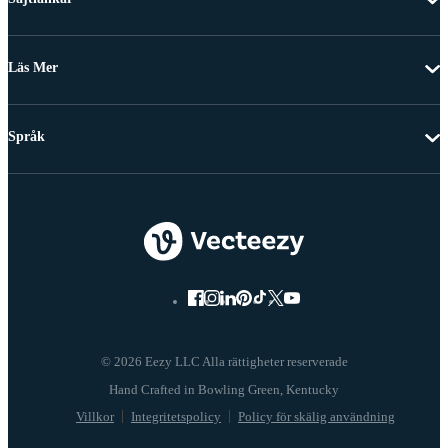
Läs Mer
Språk
© 2026 Eezy LLC Alla rättigheter reserverade
Villkor
Integritetspolicy
Policy för skälig användning