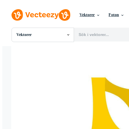
Vektorer
Foton
Vektorer
Alla Bilder
Foton
PNGs
PSDs
SVGs
Mallar
Vektorer
Videor
Rörlig grafik
Redaktionella Bilder
Redaktionella Evenemang