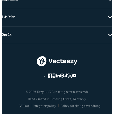
Läs Mer
Språk
© 2026 Eezy LLC Alla rättigheter reserverade
Villkor
Integritetspolicy
Policy för skälig användning