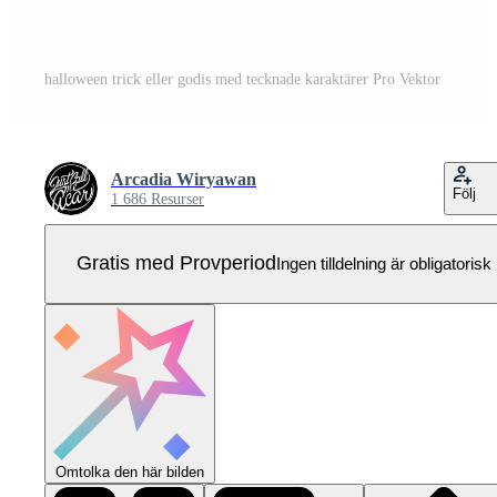
halloween trick eller godis med tecknade karaktärer Pro Vektor
Arcadia Wiryawan
Följ
1 686 Resurser
Gratis med Provperiod
Ingen tilldelning är obligatorisk
Omtolka den här bilden