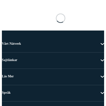
Vårt Nätverk
Sajtlänkar
Läs Mer
Språk