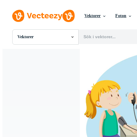
Vektorer
Foton
Vektorer
Alla Bilder
Foton
PNGs
PSDs
SVGs
Mallar
Vektorer
Videor
Rörlig grafik
Redaktionella Bilder
Redaktionella Evenemang