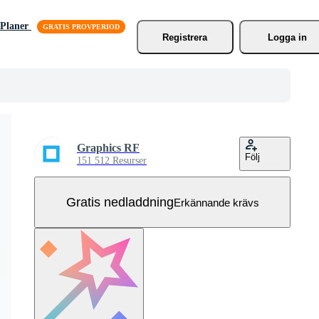
Planer
Registrera
Logga in
Graphics RF
Följ
151 512 Resurser
Gratis nedladdning
Erkännande krävs