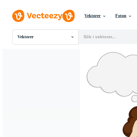
Vektorer
Foton
Vektorer
Alla Bilder
Foton
PNGs
PSDs
SVGs
Mallar
Vektorer
Videor
Rörlig grafik
Redaktionella Bilder
Redaktionella Evenemang