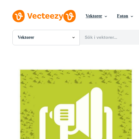
Vektorer
Foton
Vektorer
Alla Bilder
Foton
PNGs
PSDs
SVGs
Mallar
Vektorer
Videor
Rörlig grafik
Redaktionella Bilder
Redaktionella Evenemang