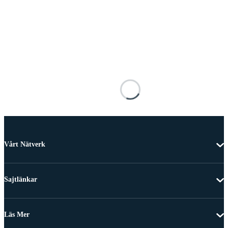
Vårt Nätverk
Sajtlänkar
Läs Mer