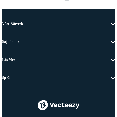
Vårt Nätverk
Sajtlänkar
Läs Mer
Språk