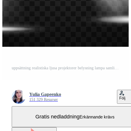
uppsättning realistiska ljusa projektorer belysning lampa samling med spotlights ljuseffekter Gratis Vektor
Yulia Gapeenko
Följ
151 329 Resurser
Gratis nedladdning
Erkännande krävs