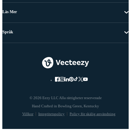
Läs Mer
Språk
© 2026 Eezy LLC Alla rättigheter reserverade
Villkor
Integritetspolicy
Policy för skälig användning