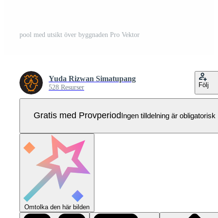
pool med utsikt över byggnaden Pro Vektor
Yuda Rizwan Simatupang
Följ
528 Resurser
Gratis med Provperiod
Ingen tilldelning är obligatorisk
Omtolka den här bilden