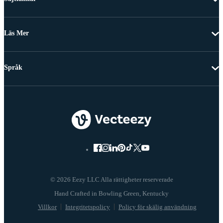
Läs Mer
Språk
© 2026 Eezy LLC Alla rättigheter reserverade
Villkor
Integritetspolicy
Policy för skälig användning