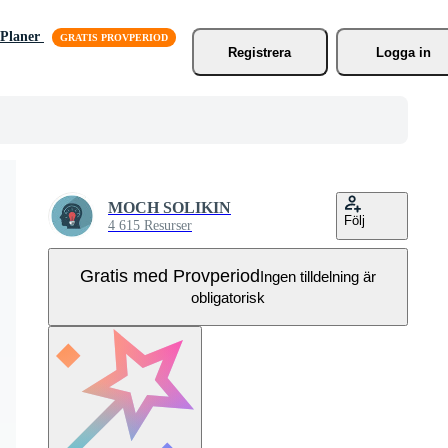
Planer
Registrera
Logga in
MOCH SOLIKIN
Följ
4 615 Resurser
Gratis med Provperiod
Ingen tilldelning är
obligatorisk