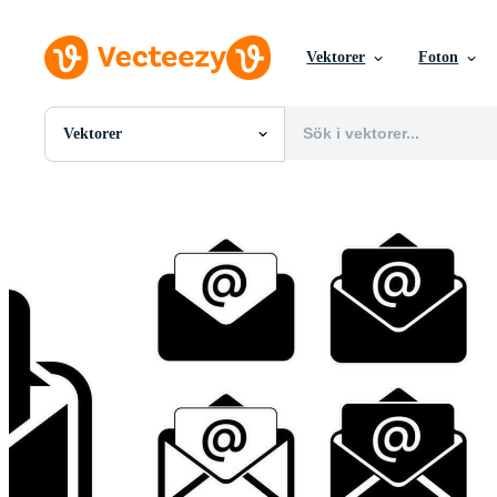
Vektorer
Foton
Vektorer
Alla Bilder
Foton
PNGs
PSDs
SVGs
Mallar
Vektorer
Videor
Rörlig grafik
Redaktionella Bilder
Redaktionella Evenemang