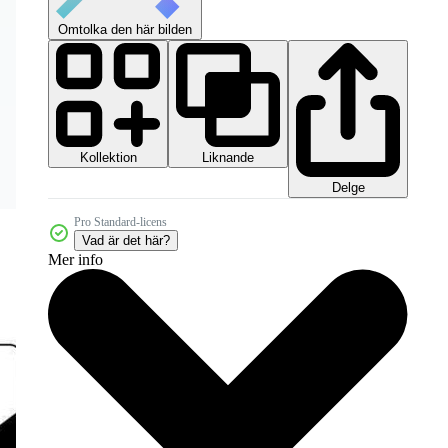
Omtolka den här bilden
Kollektion
Liknande
Delge
Pro Standard-licens
Vad är det här?
Mer info