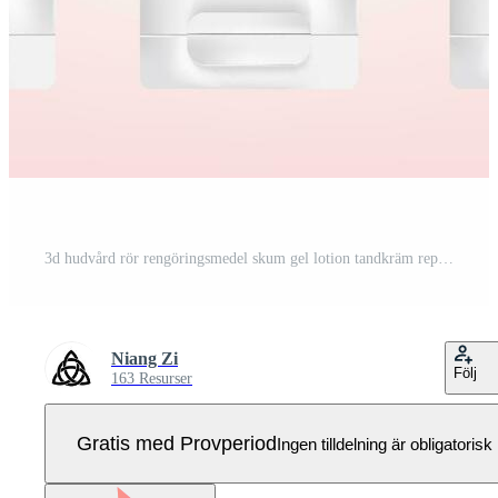
3d hudvård rör rengöringsmedel skum gel lotion tandkräm rep vektor logotyp attrapp produkt illustration föränderlig rör Färg Pro Vektor
Niang Zi
Följ
163 Resurser
Gratis med Provperiod
Ingen tilldelning är obligatorisk