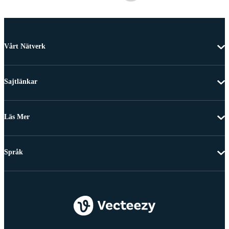
Vårt Nätverk
Sajtlänkar
Läs Mer
Språk