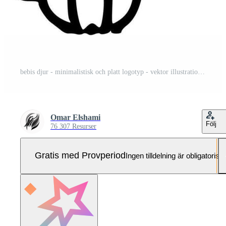
bebis djur - minimalistisk och platt logotyp - vektor illustration Pro Vektor och Pro SVG
Omar Elshami
Följ
76 307 Resurser
Gratis med Provperiod
Ingen tilldelning är obligatorisk