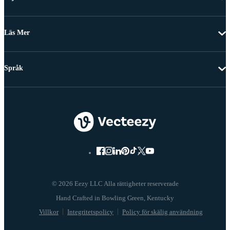
Läs Mer
Språk
© 2026 Eezy LLC Alla rättigheter reserverade
Villkor
Integritetspolicy
Policy för skälig användning