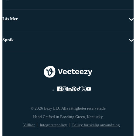
Läs Mer
Språk
© 2026 Eezy LLC Alla rättigheter reserverade
Villkor
Integritetspolicy
Policy för skälig användning