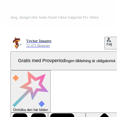
skog, djungel eller buske brand vektor bakgrund Pro Vektor
Vector Images
Följ
72 475 Resurser
Gratis med Provperiod
Ingen tilldelning är obligatorisk
Omtolka den här bilden