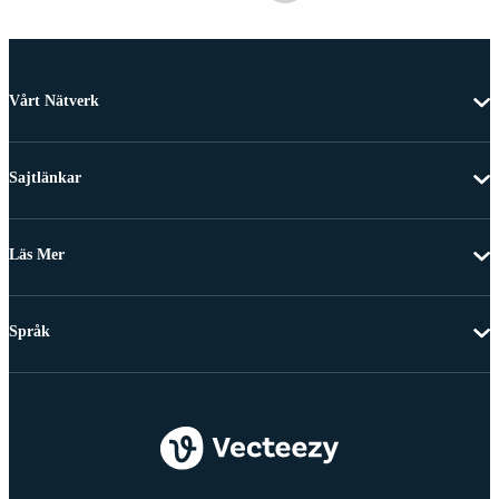
Vårt Nätverk
Sajtlänkar
Läs Mer
Språk