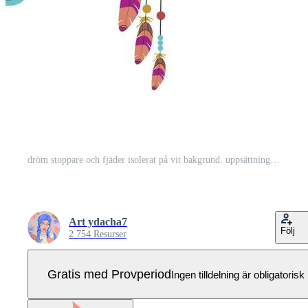
dröm stoppare och fjäder isolerat på vit bakgrund. uppsättning av färgrik vektor illustrationer. amerikan indisk dröm fångare. Pro Vektor
Art ydacha7
Följ
2 754 Resurser
Gratis med Provperiod
Ingen tilldelning är obligatorisk