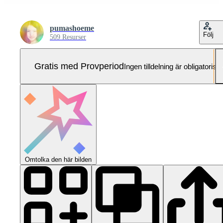
pumashoeme
Följ
509 Resurser
Gratis med Provperiod
Ingen tilldelning är obligatorisk
Omtolka den här bilden