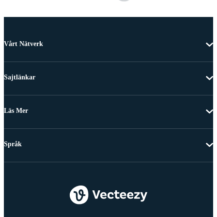
Vårt Nätverk
Sajtlänkar
Läs Mer
Språk