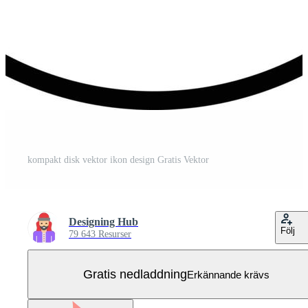
kompakt disk vektor ikon design Gratis Vektor
Designing Hub
Följ
79 643 Resurser
Gratis nedladdning
Erkännande krävs