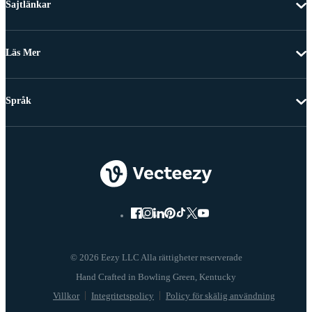
Sajtlänkar
Läs Mer
Språk
© 2026 Eezy LLC Alla rättigheter reserverade
Villkor
Integritetspolicy
Policy för skälig användning