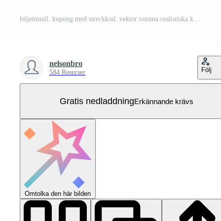
biljettmall. kupong med streckkod. vektor tomma realistiska kort. konsert teater lotteri biljetter Gratis Vektor
nelsonbro
Följ
584 Resurser
Gratis nedladdning
Erkännande krävs
Omtolka den här bilden