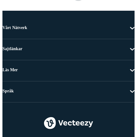
Vårt Nätverk
Sajtlänkar
Läs Mer
Språk