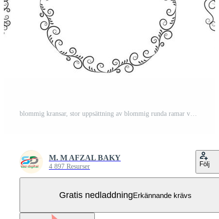
blommig kransar, stor uppsättning av blommig runda ramar vektor illustration. perfekt för inbjudningar, hälsning kort, citat, bloggar, bröllop ramar, posters och Mer Gratis Vektor
M. M AFZAL BAKY
Följ
4 897 Resurser
Gratis nedladdning
Erkännande krävs