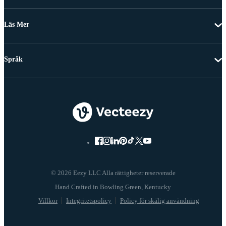
Läs Mer
Språk
© 2026 Eezy LLC Alla rättigheter reserverade
Villkor
Integritetspolicy
Policy för skälig användning