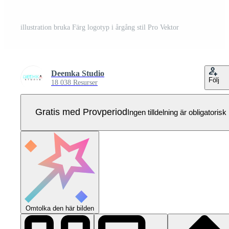
illustration bruka Färg logotyp i årgång stil Pro Vektor
Deemka Studio
Följ
18 038 Resurser
Gratis med Provperiod
Ingen tilldelning är obligatorisk
Omtolka den här bilden