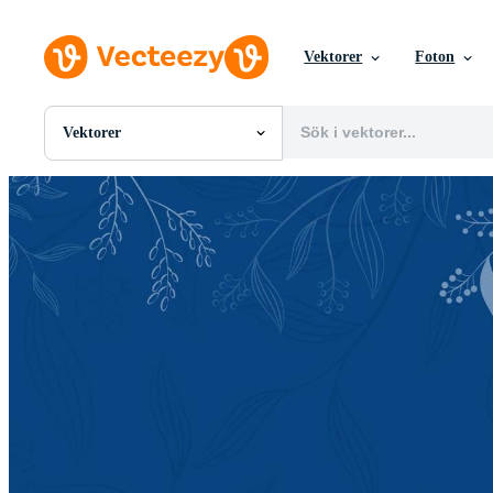
Vektorer
Foton
Vektorer
Alla Bilder
Foton
PNGs
PSDs
SVGs
Mallar
Vektorer
Videor
Rörlig grafik
Redaktionella Bilder
Redaktionella Evenemang