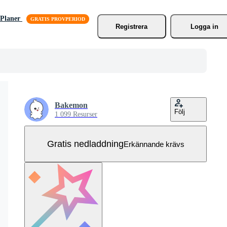
Planer
Registrera
Logga in
Bakemon
Följ
1 099 Resurser
Gratis nedladdning
Erkännande krävs