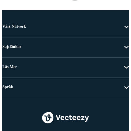
Vårt Nätverk
Sajtlänkar
Läs Mer
Språk