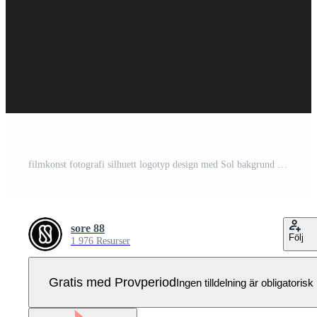
filmkonst fotografi silhuett logotyp design med Sol bakgrund vektor illustration Pro Vektor
sore 88
Följ
1 976 Resurser
Gratis med Provperiod
Ingen tilldelning är obligatorisk