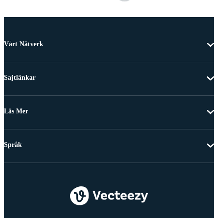
Vårt Nätverk
Sajtlänkar
Läs Mer
Språk