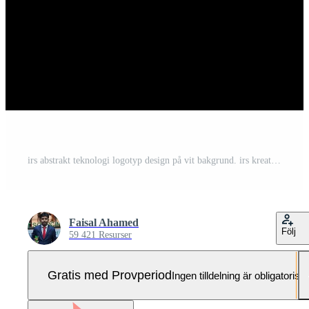
irs abstrakt teknologi logotyp design på vit bakgrund. irs kreativ initialer brev logotyp begrepp. Pro Vektor och Pro SVG
Faisal Ahamed
Följ
59 421 Resurser
Gratis med Provperiod
Ingen tilldelning är obligatorisk