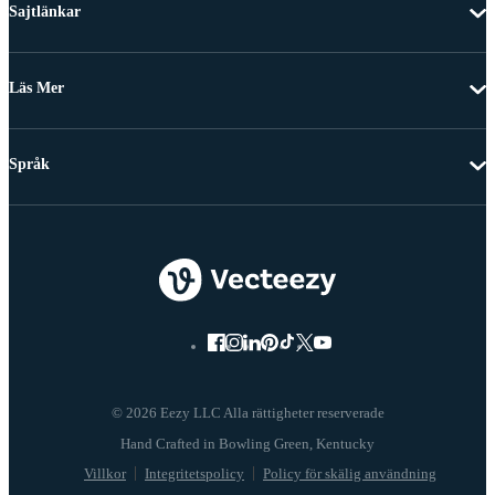
Sajtlänkar
Läs Mer
Språk
© 2026 Eezy LLC Alla rättigheter reserverade
Villkor
Integritetspolicy
Policy för skälig användning