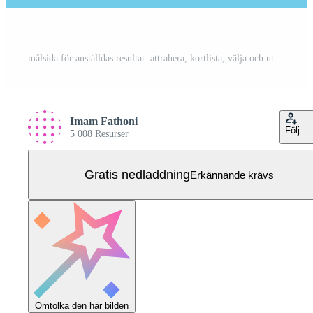
målsida för anställdas resultat. attrahera, kortlista, välja och utse kandidater till jobb. arbetsförmedlingar, kommersiell rekrytering, specialistkonsultföretag, jobbanalys Gratis Vektor
Imam Fathoni
Följ
5 008 Resurser
Gratis nedladdning
Erkännande krävs
Omtolka den här bilden