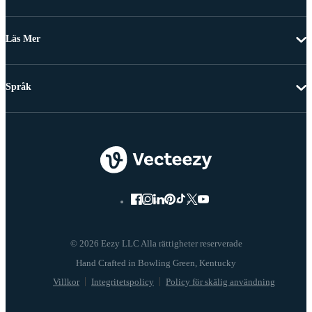
Läs Mer
Språk
© 2026 Eezy LLC Alla rättigheter reserverade
Villkor
Integritetspolicy
Policy för skälig användning