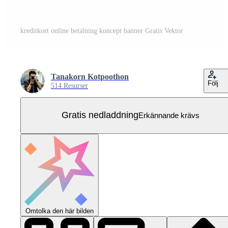
kreditkort online betalning koncept banner Gratis Vektor
Tanakorn Kotpoothon
Följ
514 Resurser
Gratis nedladdning
Erkännande krävs
Omtolka den här bilden