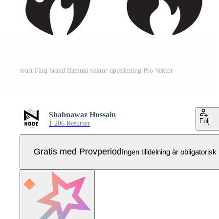
svart Färg brand flamma vektor uppsättning Pro Vektor
Shahnawaz Hussain
Följ
1 206 Resurser
Gratis med Provperiod
Ingen tilldelning är obligatorisk