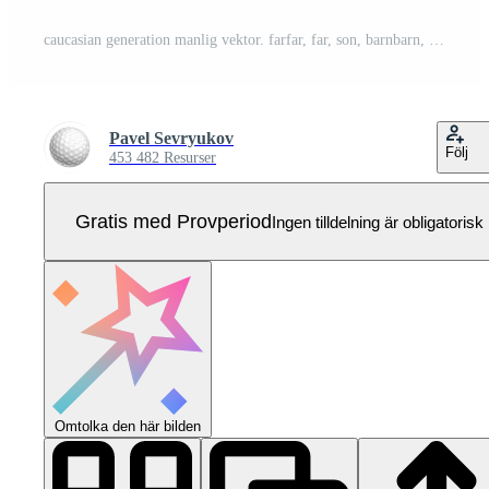
caucasian generation manlig vektor. farfar, far, son, barnbarn, bebis vektor. isolerat illustration - vektor Pro Vektor
Pavel Sevryukov
Följ
453 482 Resurser
Gratis med Provperiod
Ingen tilldelning är obligatorisk
Omtolka den här bilden