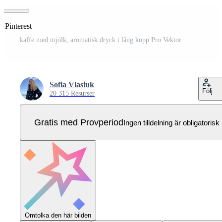
å Pinterest
kaffe med mjölk, aromatisk dryck i lång kopp Pro Vektor
Sofia Vlasiuk
Följ
20 315 Resurser
Gratis med Provperiod
Ingen tilldelning är obligatorisk
Omtolka den här bilden