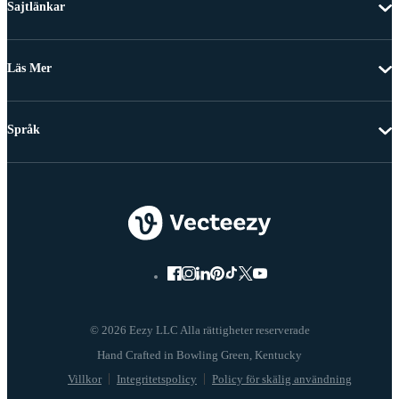
Sajtlänkar
Läs Mer
Språk
© 2026 Eezy LLC Alla rättigheter reserverade
Villkor
Integritetspolicy
Policy för skälig användning