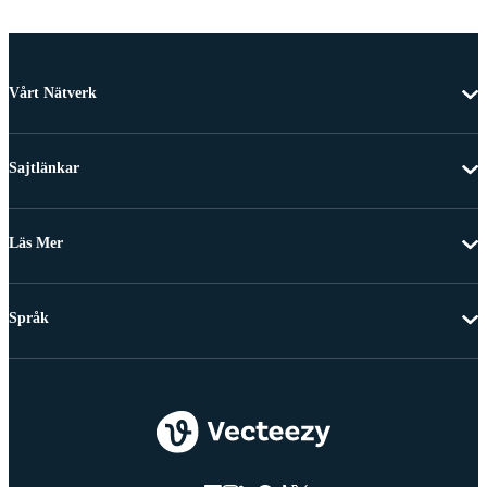
Vårt Nätverk
Sajtlänkar
Läs Mer
Språk