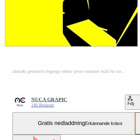
abstrakt geometris begrepp vektor jersey mönster mall för utskrift eller sublimering sporter uniformer fotboll volleyboll basketboll e-sport cykling och fiske fri vektor Gratis Vektor och Gratis SVG
NUCA GRAPIC
Följ
246 Resurser
Gratis nedladdning
Erkännande krävs