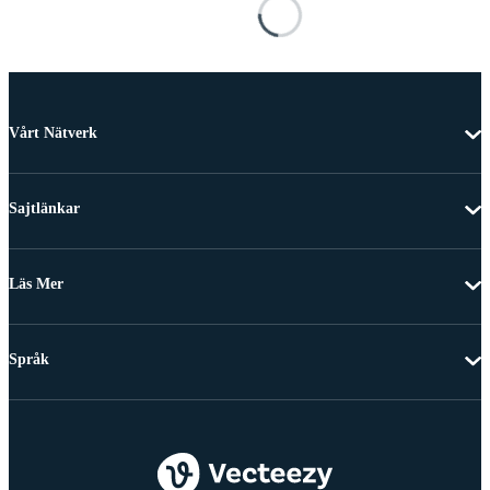
Vårt Nätverk
Sajtlänkar
Läs Mer
Språk