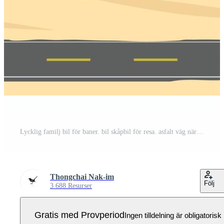
Lycklig familj bil för baner. bil skåpbil för resa. asfalt väg nära de öken- område med träd oas under klar himmel för vinter- resa. kopia Plats platt vektor. Pro Vektor
Thongchai Nak-im
Följ
3 688 Resurser
Gratis med Provperiod
Ingen tilldelning är obligatorisk