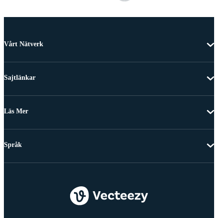
Vårt Nätverk
Sajtlänkar
Läs Mer
Språk