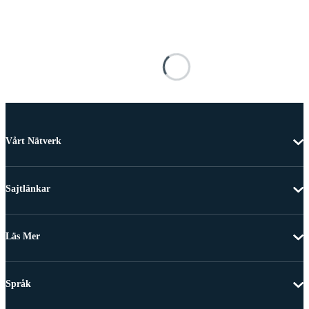
Vårt Nätverk
Sajtlänkar
Läs Mer
Språk