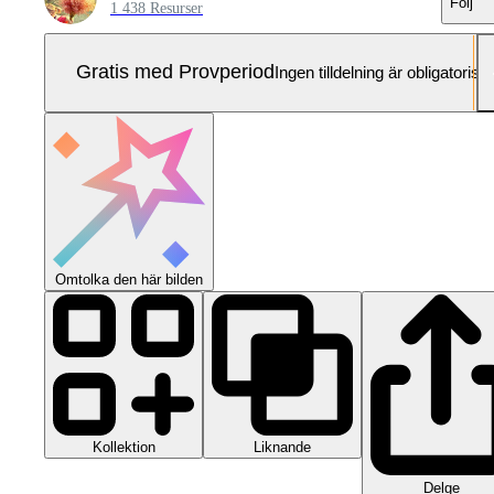
Följ
1 438 Resurser
Gratis med Provperiod
Ingen tilldelning är obligatorisk
Omtolka den här bilden
Kollektion
Liknande
Delge