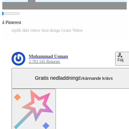
på Pinterest
mjölk låda vektor ikon design Gratis Vektor
Muhammad Usman
Följ
2 783 145 Resurser
Gratis nedladdning
Erkännande krävs